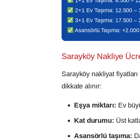
1+1 Ev Taşıma: 8.500 – 1
2+1 Ev Taşıma: 12.500 – 
3+1 Ev Taşıma: 17.500 – 
Asansörlü Taşıma: +2.000
Sarayköy Nakliye Ücret
Sarayköy nakliyat fiyatları
dikkate alınır:
Eşya miktarı:
Ev büyük
Kat durumu:
Üst katla
Asansörlü taşıma:
Da