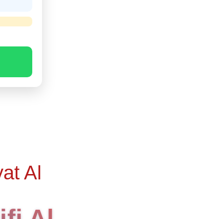
at Al
fi Al