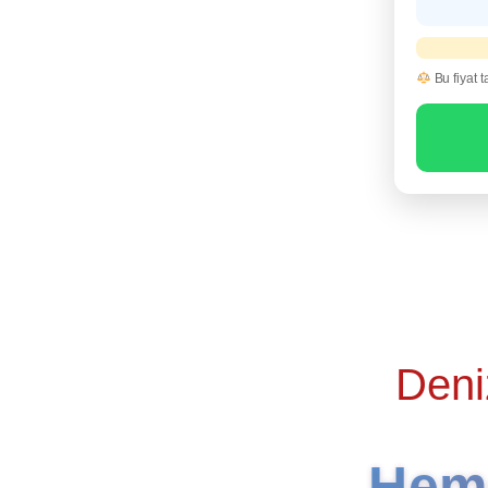
Bu fiyat t
Deni
Heme