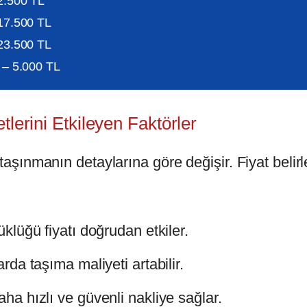
2.500 TL
17.500 TL
23.500 TL
 – 5.000 TL
lerini Etkileyen Faktörler
 taşınmanın detaylarına göre değişir. Fiyat belir
lüğü fiyatı doğrudan etkiler.
rda taşıma maliyeti artabilir.
ha hızlı ve güvenli nakliye sağlar.