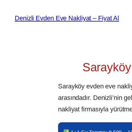
İçeriğe
geç
Denizli Evden Eve Nakliyat – Fiyat Al
Sarayköy 
Sarayköy evden eve nakliye 
arasındadır. Denizli’nin ge
nakliyat firmasıyla yürüt