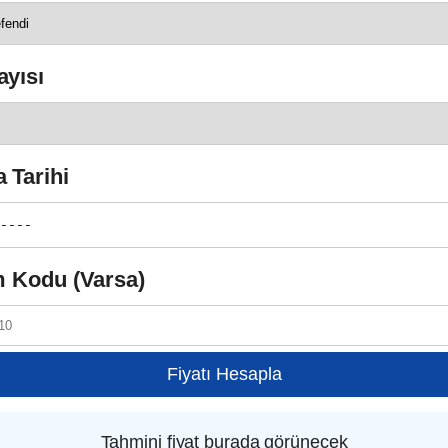
yısı
 Tarihi
m Kodu (Varsa)
Fiyatı Hesapla
Tahmini fiyat burada görünecek