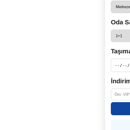
Oda Sa
Taşıma
İndiri