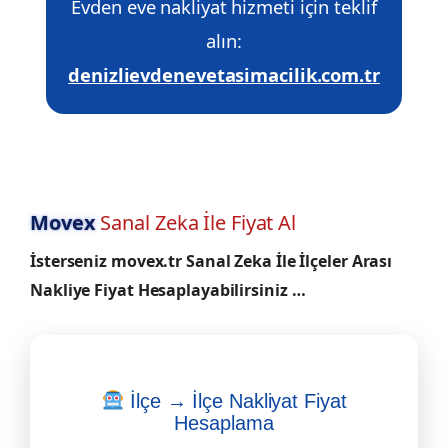
Evden eve nakliyat hizmeti için teklif
alın:
denizlievdenevetasimacilik.com.tr
Movex
Sanal Zeka İle Fiyat Al
İsterseniz movex.tr Sanal Zeka İle İlçeler Arası
Nakliye Fiyat Hesaplayabilirsiniz …
İlçe → İlçe Nakliyat Fiyat
Hesaplama